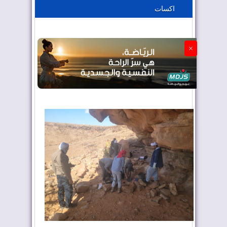
اكسات
الجزائر تستسلم لفرنسا
×