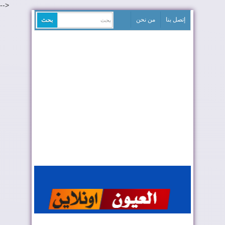
-->
إتصل بنا
من نحن