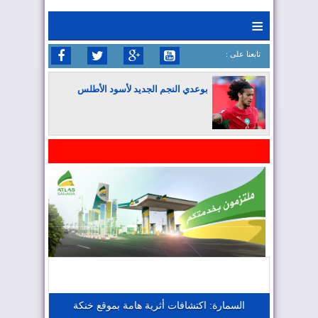
≡
: تابعنا على
بوعدي النجم الجديد لأسود الأطلس
المغرب يواصل كتابة التاريخ في المونديال
المغرب يعزز موقعه في صناعة الطيران
المغرب يجذب كبار المستثمرين
السمارة: اكتشافات أثرية هامة بموقع خنكة