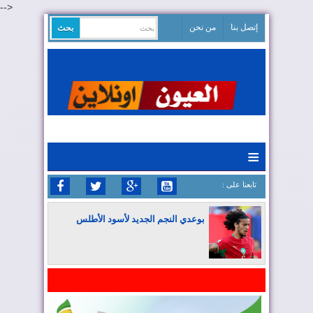
-->
إتصل بنا
من نحن
≡
: تابعنا على
بوعدي النجم الجديد لأسود الأطلس
المغرب يواصل كتابة التاريخ في المونديال