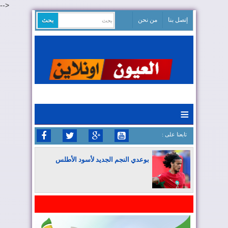
-->
إتصل بنا
من نحن
≡
: تابعنا على
بوعدي النجم الجديد لأسود الأطلس
المغرب يواصل كتابة التاريخ في المونديال