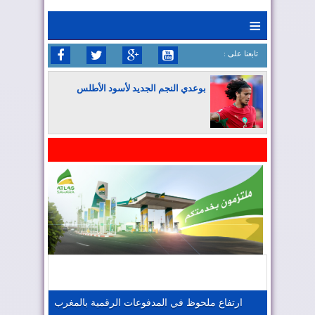
≡
: تابعنا على
بوعدي النجم الجديد لأسود الأطلس
المغرب يواصل كتابة التاريخ في المونديال
المغرب يعزز موقعه في صناعة الطيران
المغرب يجذب كبار المستثمرين
ارتفاع ملحوظ في المدفوعات الرقمية بالمغرب