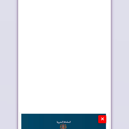
فيفا تعقد اجتماعا “بنّاءً
رايان إير تعزز الربط
وإيجابياً...
الجوي للمغرب م...
✕