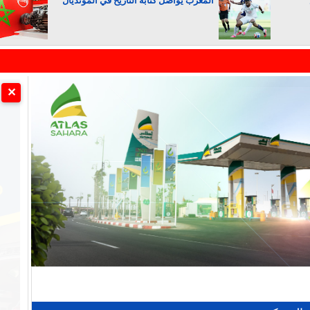
المغرب يواصل كتابة التاريخ في المونديال
الجزائر تستسلم لفرنسا
✕