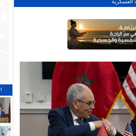
 العسكرية
ا