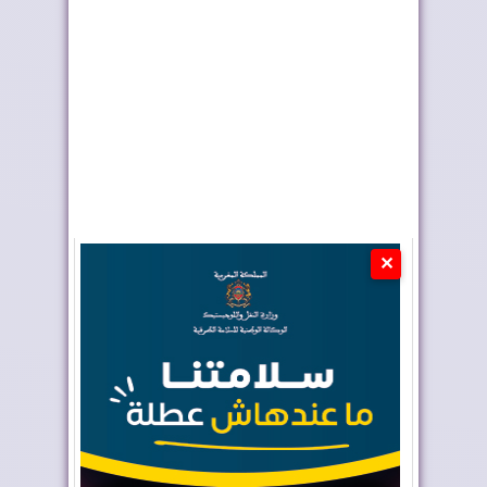
وإيجابياً...
مع المغرب
✕