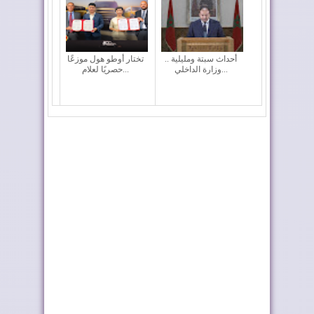
أحداث سبتة ومليلية ..
تختار أوطو هول موزعًا
وزارة الداخلي...
حصريًا لعلام...
بلاغ الديوان الملكي حول
نشرة جوية إنذارية
برقية ترامب
فيفا تعقد اجتماعا “بنّاءً
إشادة بحرينية بالعلاقات