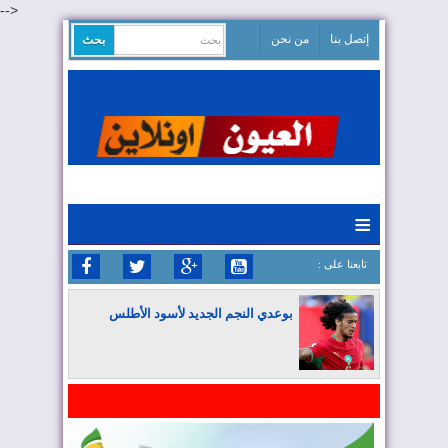
-->
إتصل بنا
من نحن
≡
: تابعنا على
بوعدي النجم الجديد لأسود الأطلس
المغرب يواصل كتابة التاريخ في المونديال