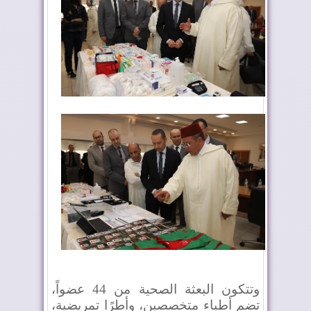
وتتكون البعثة الصحية من 44 عضواً،
تضم أطباء متخصصين، وأطرًا
تمريضية
،