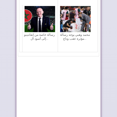
محمد وهبي يوجه رسالة
رسالة خاصة من إنفانتينو
مؤثرة عقب وداع...
إلى أسود ال...
المغرب يغادر "كأس
وسائل إعلام: المغرب
العالم 2026" بالخ...
قوة كروية راسخة