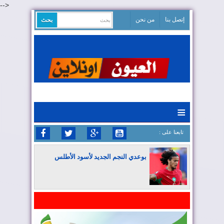
-->
إتصل بنا
من نحن
≡
: تابعنا على
بوعدي النجم الجديد لأسود الأطلس
المغرب يواصل كتابة التاريخ في المونديال