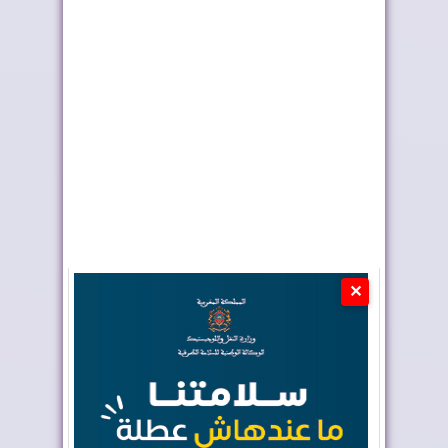
المغرب يستضيف
إنفانتينو يوجه رسالة
منافسات كأس أمم
خاصة للاعب أيو...
إفريق...
✕