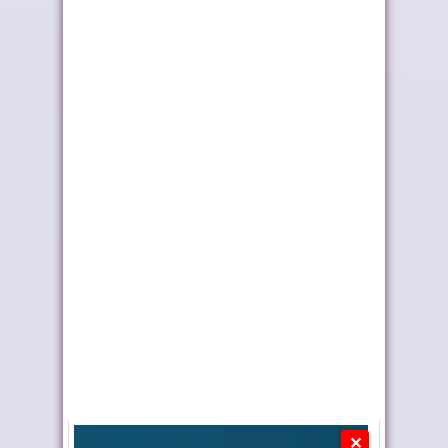
عبد الغني عزي مديراً
كولومبيا تعلن تغييرا في
عاماً بالنيابة...
موقفها وتعت...
نارسا تعلن اعتماد نموذج
وزارة إعداد التراب
موحد جديد ...
الوطني تطلق قافل...
✕