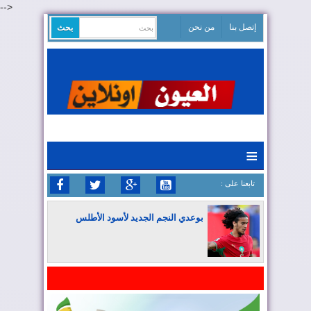
-->
إتصل بنا
من نحن
≡
: تابعنا على
بوعدي النجم الجديد لأسود الأطلس
المغرب يواصل كتابة التاريخ في المونديال