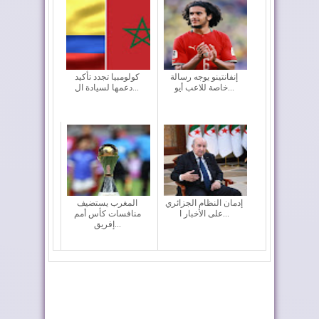
إنفانتينو يوجه رسالة
كولومبيا تجدد تأكيد
خاصة للاعب أيو...
دعمها لسيادة ال...
إدمان النظام الجزائري
المغرب يستضيف
على الأخبار ا...
منافسات كأس أمم
إفريق...