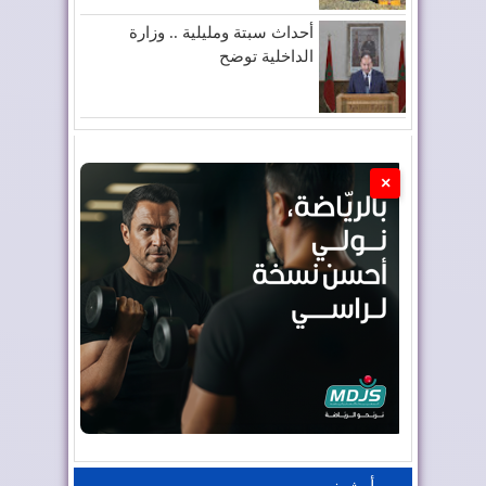
أحداث سبتة ومليلية .. وزارة
الداخلية توضح
×