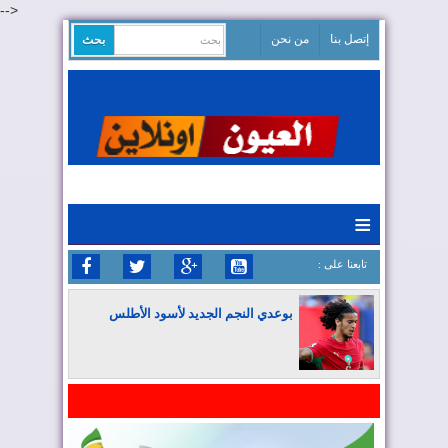
-->
إتصل بنا
من نحن
≡
: تابعنا على
بوعدي النجم الجديد لأسود الأطلس
المغرب يواصل كتابة التاريخ في المونديال