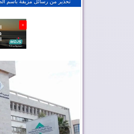
تحذير من رسائل مزيفة باسم ال
×