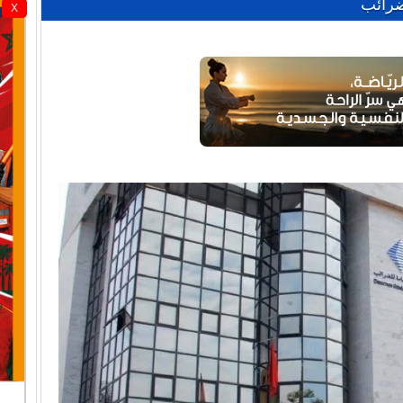
ضرائب
X