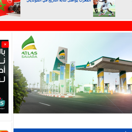
المغرب يواصل كتابة التاريخ في المونديال
الجزائر تستسلم لفرنسا
×