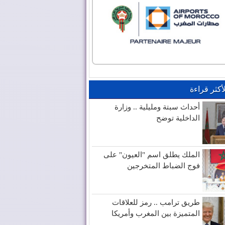
لأكثر قراءة
أحداث سبتة ومليلية .. وزارة
الداخلية توضح
الملك يطلق اسم "العيون" على
فوج الضباط المتخرجين
طريق ترامب .. رمز للعلاقات
المتميزة بين المغرب وأمريكا