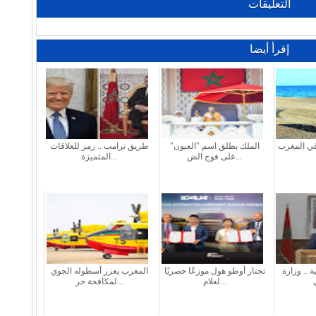
التعليقات
إقرأ أيضا
في المغرب
الملك يطلق اسم "العيون"
طريق ترامب .. رمز للعلاقات
على فوج الض...
المتميزة...
 .. وزارة
تختار أوطو هول موزعًا حصريًا
المغرب يعزز أسطوله الجوي
لعلام...
لمكافحة حر...