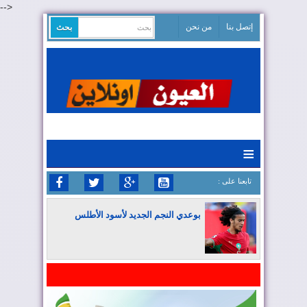
-->
إتصل بنا
من نحن
≡
: تابعنا على
بوعدي النجم الجديد لأسود الأطلس
المغرب يواصل كتابة التاريخ في المونديال