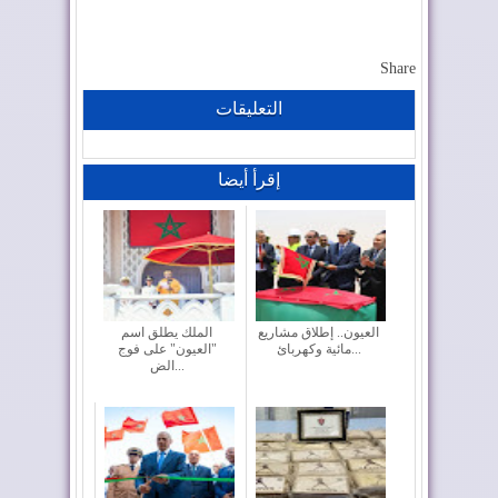
Share
التعليقات
إقرأ أيضا
العيون.. إطلاق مشاريع
الملك يطلق اسم
مائية وكهربائ...
"العيون" على فوج
الض...