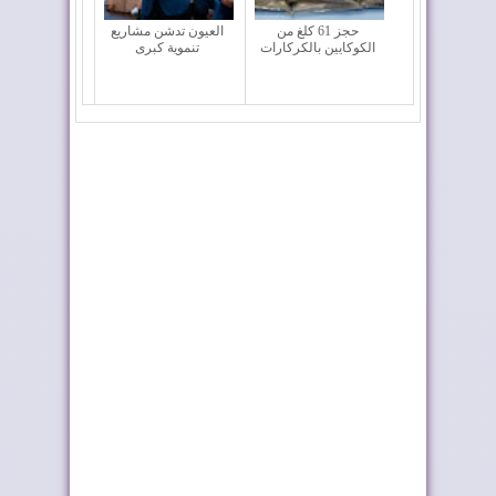
حجز 61 كلغ من
العيون تدشن مشاريع
الكوكايين بالكركارات
تنموية كبرى
بلغاريا تجدد دعمها
السفير الأمريكي لدى
لمبادرة الحكم ال...
المغرب يحل بمدي...
ليلة الحناء تسبق الختان
الولايات المتحدة تجدد
الجماعي بطر...
دعمها لمغربية...