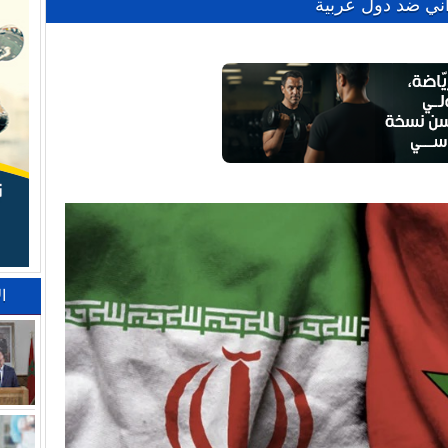
راني ضد دول عربية
ا