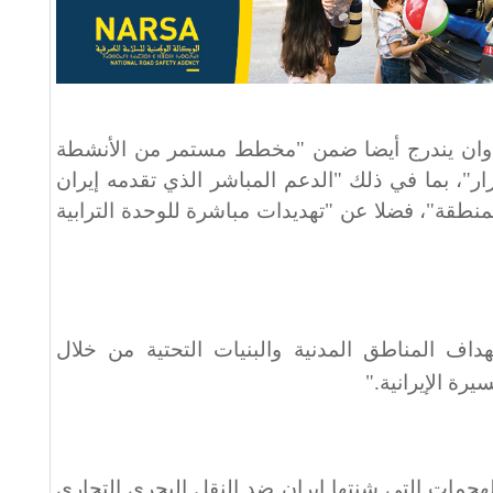
لعدوان يندرج أيضا ضمن "مخطط مستمر من الأنشطة
رار"، بما في ذلك "الدعم المباشر الذي تقدمه إيران
نطقة"، فضلا عن "تهديدات مباشرة للوحدة الترابية
 المناطق المدنية والبنيات التحتية من خلال
رة الإيرانية
".
لهجمات التي شنتها إيران ضد النقل البحري التجاري