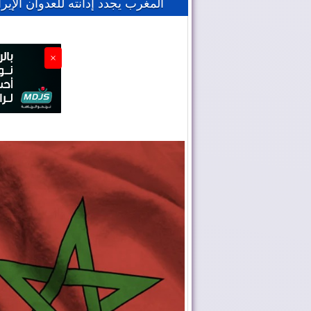
المغرب يجدد إدانته للعدوان الإي
×