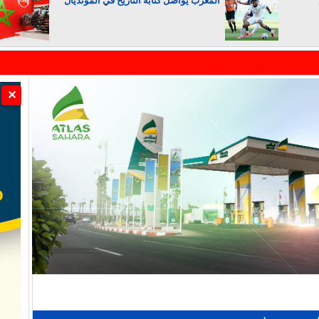
المغرب يواصل كتابة التاريخ في المونديال
الجزائر تستسلم لفرنسا
✕