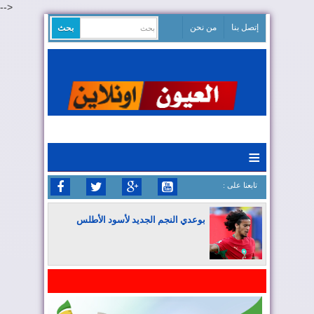
-->
إتصل بنا
من نحن
≡
: تابعنا على
بوعدي النجم الجديد لأسود الأطلس
المغرب يواصل كتابة التاريخ في المونديال