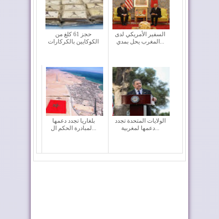
السفير الأمريكي لدى
حجز 61 كلغ من
المغرب يحل بمدي...
الكوكايين بالكركارات
الولايات المتحدة تجدد
بلغاريا تجدد دعمها
دعمها لمغربية...
لمبادرة الحكم ال...
ترامب يشكر الملك على
ليلة الحناء تسبق الختان
تكريمه بإطلاق ...
الجماعي بطر...