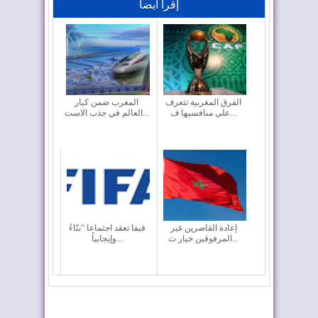
إقرأ أيضا
الفرق المغربية تتعرف
المغرب ضمن كبار
على منافسيها ف...
العالم في جذب الاست...
إعادة القاصرين غير
فيفا تعقد اجتماعا “بنّاءً
المرفوقين خيار ث...
وإيجابياً...