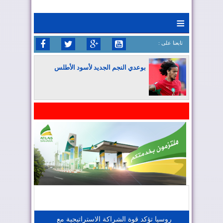
≡
: تابعنا على
بوعدي النجم الجديد لأسود الأطلس
المغرب يواصل كتابة التاريخ في المونديال
المغرب يعزز موقعه في صناعة الطيران
المغرب يجذب كبار المستثمرين
روسيا تؤكد قوة الشراكة الاستراتيجية مع