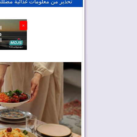
تحذير من معلومات غذائية مضللة
×