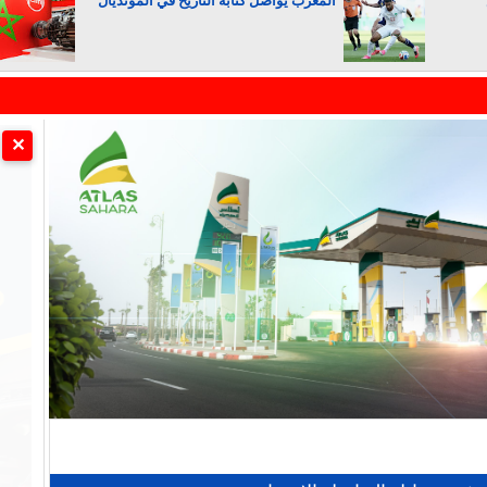
المغرب يواصل كتابة التاريخ في المونديال
الجزائر تستسلم لفرنسا
✕