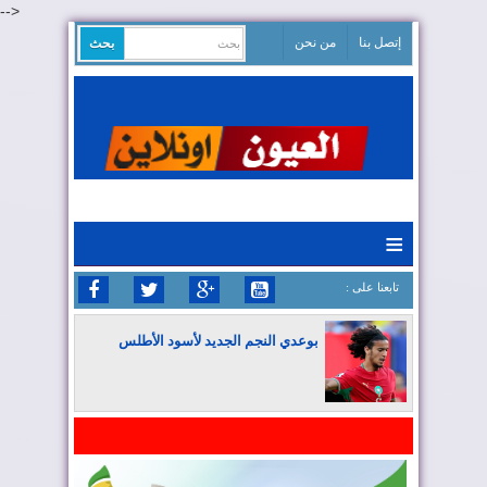
-->
إتصل بنا
من نحن
≡
: تابعنا على
بوعدي النجم الجديد لأسود الأطلس
المغرب يواصل كتابة التاريخ في المونديال