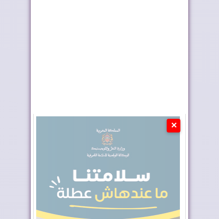
وزارة إعداد التراب
الفرق المغربية تتعرف
الوطني تطلق قافل...
على منافسيها ف...
✕