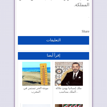
المملكة.
.
Share
التعليقات
إقرأ أيضا
ملك إسبانيا يهنئ جلالة
موجة الحر تستمر في
الملك بمناسب...
المغرب