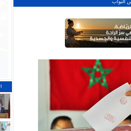
 النواب
ا