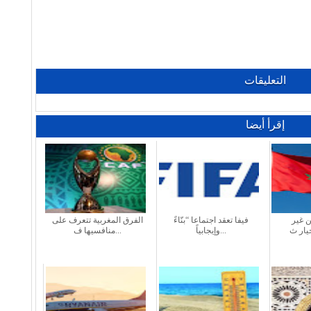
التعليقات
إقرأ أيضا
ن غير
فيفا تعقد اجتماعا “بنّاءً
الفرق المغربية تتعرف على
وإيجابياً...
منافسيها ف...