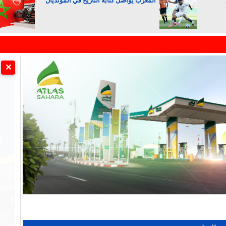
المغرب يواصل كتابة التاريخ في المونديال
الجزائر تستسلم لفرنسا
✕