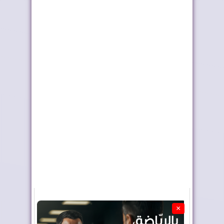
موجة الحر تستمر في
الملك يطلق اسم
المغرب
"العيون" على فوج
الض...
×