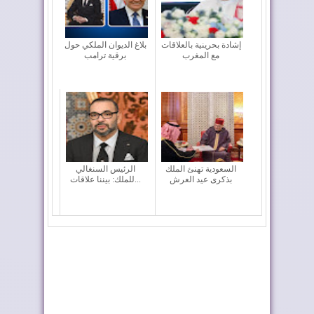
إشادة بحرينية بالعلاقات
بلاغ الديوان الملكي حول
مع المغرب
برقية ترامب
السعودية تهنئ الملك
الرئيس السنغالي
بذكرى عيد العرش
للملك: بيننا علاقات...
طريق ترامب .. رمز
الملك محمد السادس:
للعلاقات المتميزة...
لم أبحث عن مجد ش...