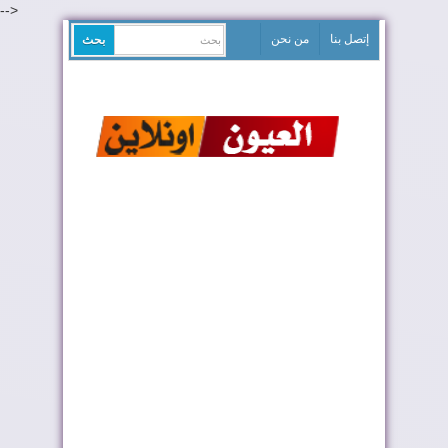
-->
إتصل بنا
من نحن