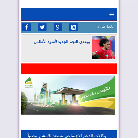
≡
: تابعنا على
بوعدي النجم الجديد لأسود الأطلس
المغرب يواصل كتابة التاريخ في المونديال
المغرب يعزز موقعه في صناعة الطيران
المغرب يجذب كبار المستثمرين
وكالات الدعم الاجتماعي تستعد للانتشار وطنياً