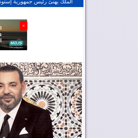
الملك يهنئ رئيس جمهورية إستوني
×