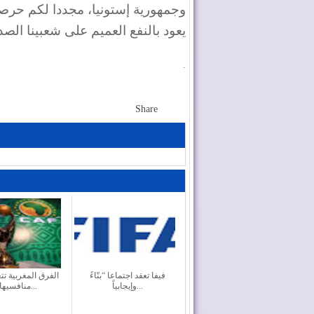
وجمهورية إستونيا، مجددا لكم حرصي 
يعود بالنفع العميم على شعبينا الصد
.
Share
فيفا تعقد اجتماعا “بنّاءً
الفرق المغربية ت
وإيجابياً...
منافسيها ف...