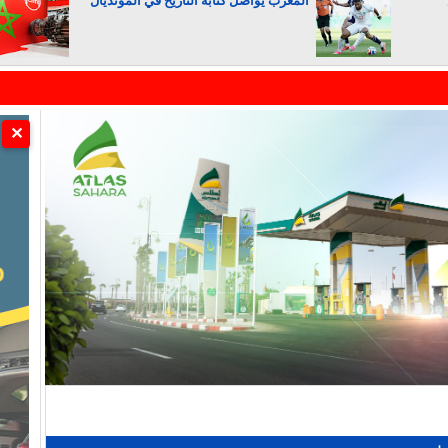
المغرب يواصل كتابة التاريخ في المونديال
الجزائر تستسلم لفرنسا
✕