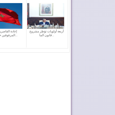
أربعة أولويات تؤطر مشروع
إعادة القاصري
قانون الما...
المرفوقين خيار ث...