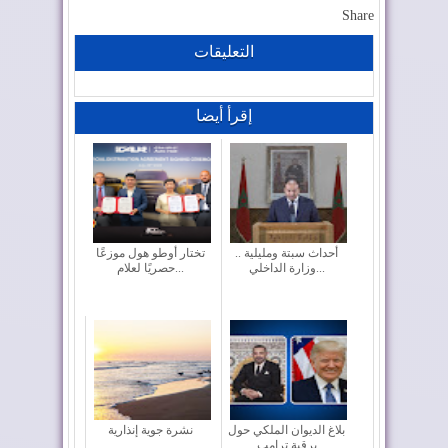
Share
التعليقات
إقرأ أيضا
أحداث سبتة ومليلية ..
تختار أوطو هول موزعًا
وزارة الداخلي...
حصريًا لعلام...
بلاغ الديوان الملكي حول
نشرة جوية إنذارية
برقية ترامب