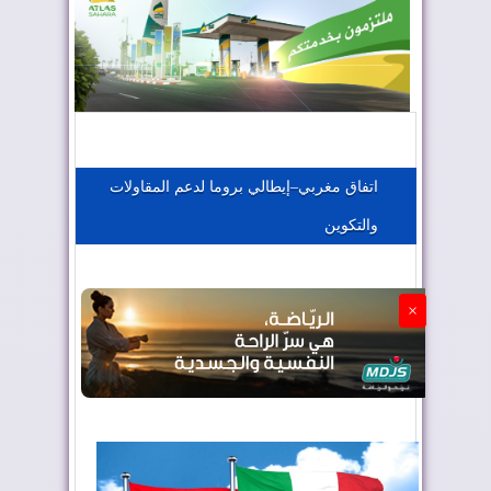
المغرب يعزز موقعه في صناعة الطيران
المغرب يجذب كبار المستثمرين
اتفاق مغربي–إيطالي بروما لدعم المقاولات
والتكوين
الجزائر تستسلم لفرنسا
×