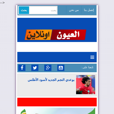
-->
إتصل بنا
من نحن
≡
: تابعنا على
بوعدي النجم الجديد لأسود الأطلس
المغرب يواصل كتابة التاريخ في المونديال