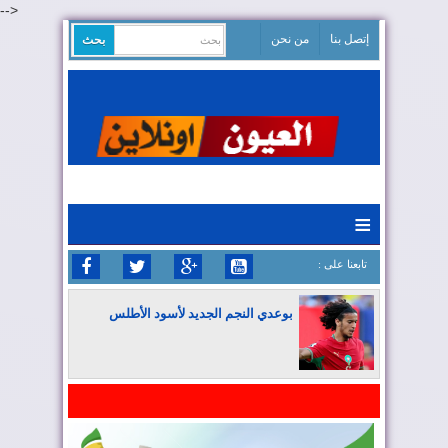
-->
إتصل بنا
من نحن
≡
: تابعنا على
بوعدي النجم الجديد لأسود الأطلس
المغرب يواصل كتابة التاريخ في المونديال