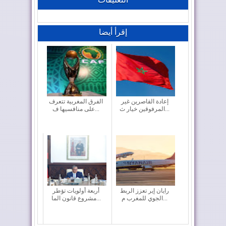
إقرأ أيضا
إعادة القاصرين غير
الفرق المغربية تتعرف
المرفوقين خيار ث...
على منافسيها ف...
رايان إير تعزز الربط
أربعة أولويات تؤطر
الجوي للمغرب م...
مشروع قانون الما...