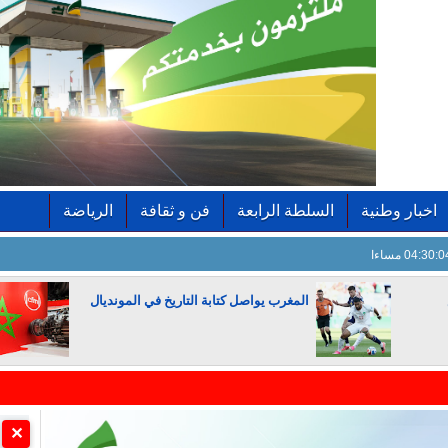
اخبار وطنية
السلطة الرابعة
فن و ثقافة
الرياضة
04:30: مساءا
المغرب يواصل كتابة التاريخ في المونديال
الجزائر تستسلم لفرنسا
✕