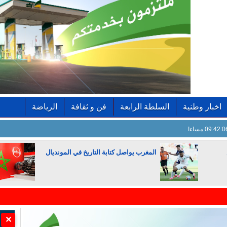
اخبار وطنية
السلطة الرابعة
فن و ثقافة
الرياضة
09:42: مساءا
المغرب يواصل كتابة التاريخ في المونديال
الجزائر تستسلم لفرنسا
✕