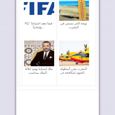
موجة الحر تستمر في
فيفا تعقد اجتماعا “بنّاءً
المغرب
وإيجابياً...
المغرب يعزز أسطوله
ملك إسبانيا يهنئ جلالة
الجوي لمكافحة حر...
الملك بمناسب...
أحداث سبتة ومليلية ..
تختار أوطو هول موزعًا