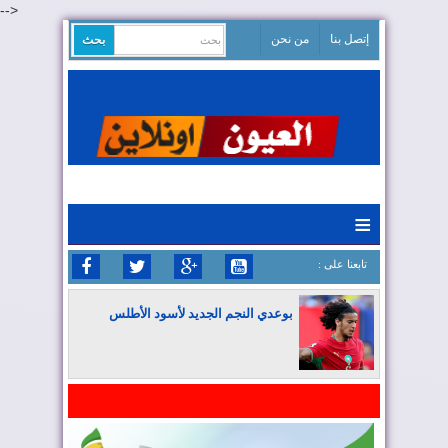
-->
إتصل بنا
من نحن
≡
: تابعنا على
بوعدي النجم الجديد لأسود الأطلس
المغرب يواصل كتابة التاريخ في المونديال