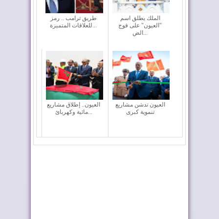
الملك يطلق اسم
طريق ترامب .. رمز
"العيون" على فوج
للعلاقات المتميزة...
الض...
العيون تدشن مشاريع
العيون.. إطلاق مشاريع
تنموية كبرى
مائية وكهربائ...
السفير الأمريكي لدى
حجز 61 كلغ من
المغرب يحل بمدي...
الكوكايين بالكركارات