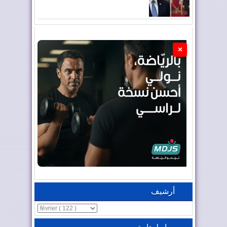
×
أرشيف