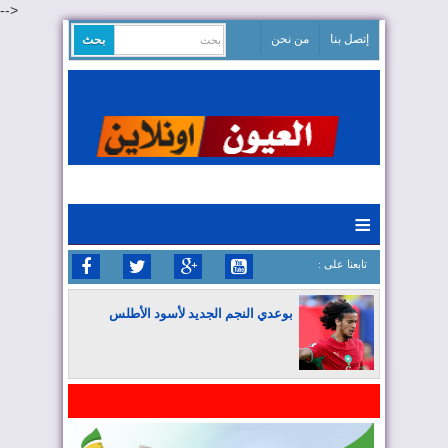
-->
إتصل بنا
من نحن
≡
: تابعنا على
بوعدي النجم الجديد لأسود الأطلس
المغرب يواصل كتابة التاريخ في المونديال