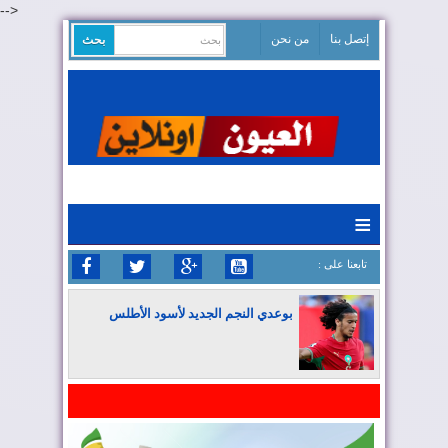
-->
إتصل بنا
من نحن
≡
: تابعنا على
بوعدي النجم الجديد لأسود الأطلس
المغرب يواصل كتابة التاريخ في المونديال