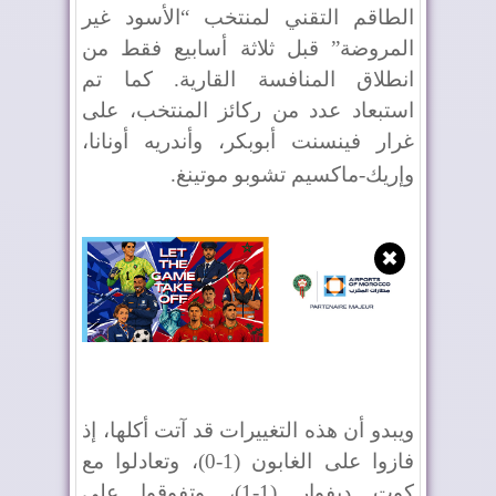
الطاقم التقني لمنتخب “الأسود غير
المروضة” قبل ثلاثة أسابيع فقط من
انطلاق المنافسة القارية. كما تم
استبعاد عدد من ركائز المنتخب، على
غرار فينسنت أبوبكر، وأندريه أونانا،
وإريك-ماكسيم تشوبو موتينغ
.
✖
ويبدو أن هذه التغييرات قد آتت أكلها، إذ
فازوا على الغابون (1-0)، وتعادلوا مع
كوت ديفوار (1-1)، وتفوقوا على