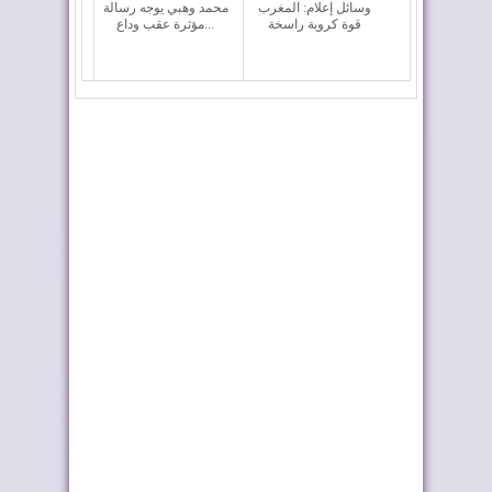
وسائل إعلام: المغرب
محمد وهبي يوجه رسالة
قوة كروية راسخة
مؤثرة عقب وداع...
المغرب الفاسي يتوج
المغرب يغادر "كأس
بطلا للدوري الاح...
العالم 2026" بالخ...
المغرب ضمن كبار
الأسود في ربع نهائي
العالم في جذب الاست...
المونديال