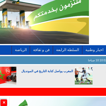
اخبار وطنية
السلطة الرابعة
فن و ثقافة
الرياضة
10:10: صباحا
المغرب يواصل كتابة التاريخ في المونديال
الجزائر تستسلم لفرنسا
✕