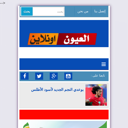
-->
إتصل بنا
من نحن
≡
: تابعنا على
بوعدي النجم الجديد لأسود الأطلس
المغرب يواصل كتابة التاريخ في المونديال