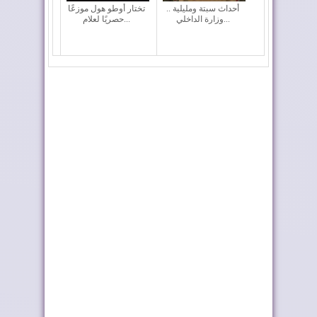
أحداث سبتة ومليلية ..
تختار أوطو هول موزعًا
وزارة الداخلي...
حصريًا لعلام...
كولومبيا تعلن تغييرا في
إدمان النظام الجزائري
موقفها وتعت...
على الأخبار ا...
الفرق المغربية تتعرف
المغرب ضمن كبار
على منافسيها ف...
العالم في جذب الاست...