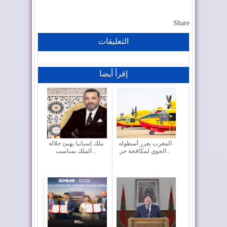
Share
التعليقات
إقرأ أيضا
المغرب يعزز أسطوله
ملك إسبانيا يهنئ جلالة
الجوي لمكافحة حر...
الملك بمناسب...