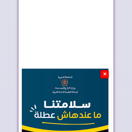
مغاربة العال...
بـ4,8% في الفص...
✕