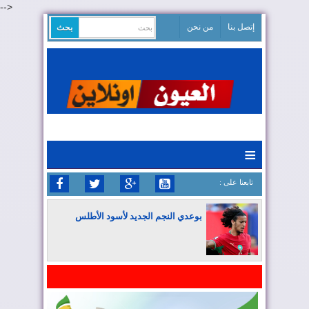
-->
إتصل بنا
من نحن
≡
: تابعنا على
بوعدي النجم الجديد لأسود الأطلس
المغرب يواصل كتابة التاريخ في المونديال