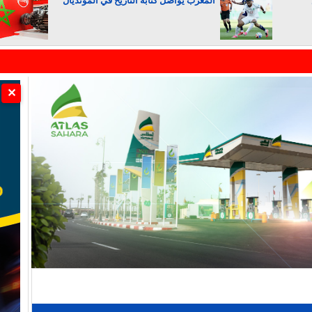
المغرب يواصل كتابة التاريخ في المونديال
الجزائر تستسلم لفرنسا
✕