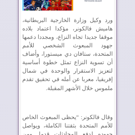
ورد وكيل وزارة الخارجية البريطانية،
هاميش فالكونر، مؤكدا اعتماد بلاده
موقفا جديدا تجاه النزاع، ومجددا دعمها
جهود المبعوث الشخصي للأمم
المتحدة، ستافان دي ميستورا، وأضاف
أن تسوية النزاع تمثل خطوة أساسية
لتعزيز الاستقرار والوحدة في شمال
إفريقيا، معربا عن أمله في تحقيق تقدم
ملموس خلال الأشهر المقبلة
.
وقال فالكونر: “يحظى المبعوث الخاص
للأمم المتحدة بثقتنا الكاملة، ويواصل
جهوده لدفع المحادثات قدما. ومن