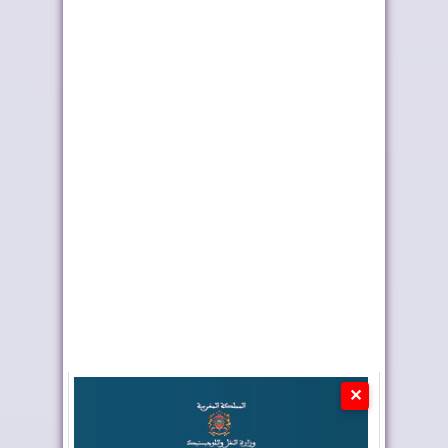
العيون.. إطلاق مشاريع
الملك يطلق اسم
مائية وكهربائ...
"العيون" على فوج
الض...
✕