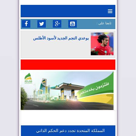
≡
: تابعنا على
بوعدي النجم الجديد لأسود الأطلس
المغرب يواصل كتابة التاريخ في المونديال
المغرب يعزز موقعه في صناعة الطيران
المغرب يجذب كبار المستثمرين
المملكة المتحدة تجدد دعم الحكم الذاتي