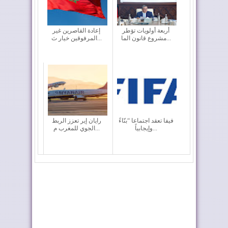
أربعة أولويات تؤطر
إعادة القاصرين غير
مشروع قانون الما...
المرفوقين خيار ث...
فيفا تعقد اجتماعا “بنّاءً
رايان إير تعزز الربط
وإيجابياً...
الجوي للمغرب م...
طريق ترامب .. رمز
كولومبيا تعلن تغييرا في
للعلاقات المتميزة...
موقفها وتعت...