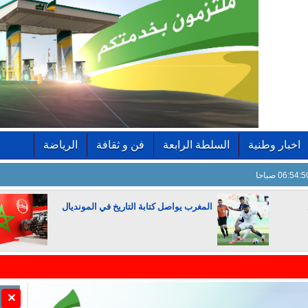
اخبار وطنية
السلطة الرابعة
فن و ثقافة
الرياضة
06:54: صباحا
المغرب يواصل كتابة التاريخ في المونديال
الجزائر تستسلم لفرنسا
✕