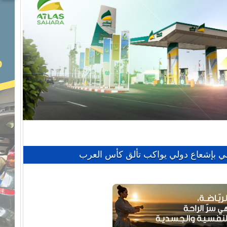
ي بإشعاع دولي يواكب تألق كأس العرب