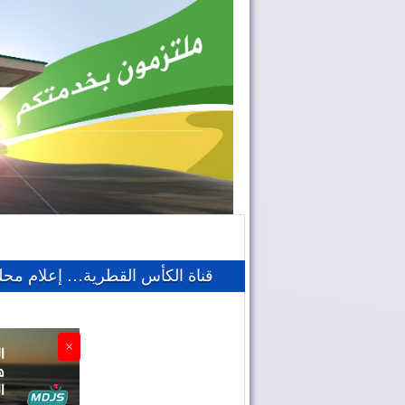
قناة الكأس القطرية… إعلام محل
×