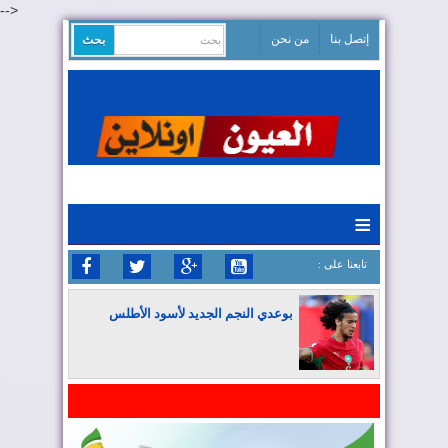
-->
إتصل بنا
من نحن
≡
: تابعنا على
بوعدي النجم الجديد لأسود الأطلس
المغرب يواصل كتابة التاريخ في المونديال