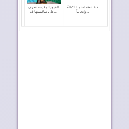
فيفا تعقد اجتماعا “بنّاءً
الفرق المغربية تتعرف
وإيجابياً...
على منافسيها ف...
إعادة القاصرين غير
وزارة التربية الوطنية
المرفوقين خيار ث...
تحدد مواعيد ا...
رايان إير تعزز الربط
أربعة أولويات تؤطر
الجوي للمغرب م...
مشروع قانون الما...