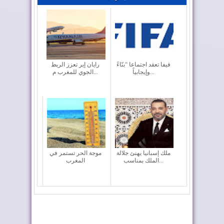
فيفا تعقد اجتماعا “بنّاءً
رايان إير تعزز الربط
وإيجابياً...
الجوي للمغرب م...
ملك إسبانيا يهنئ جلالة
موجة الحر تستمر في
الملك بمناسب...
المغرب