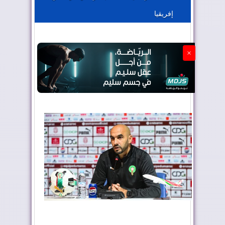
إفريقيا
الجزائر تستسلم لفرنسا
×