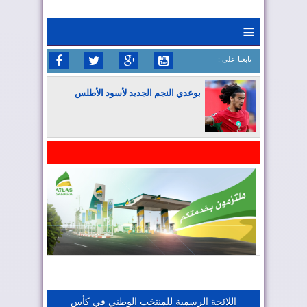
≡
: تابعنا على
بوعدي النجم الجديد لأسود الأطلس
المغرب يواصل كتابة التاريخ في المونديال
المغرب يعزز موقعه في صناعة الطيران
المغرب يجذب كبار المستثمرين
اللائحة الرسمية للمنتخب الوطني في كأس