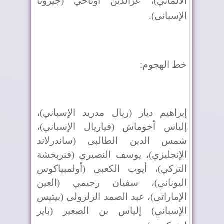
الألماني)، عزالدين أوناحي (جيرونا
الإسباني)
.
خط الهجوم
:
إبراهيم دياز (ريال مدريد الإسباني)،
إلياس أخوماش (فياريال الإسباني)،
شمس الدين الطالبي (ساندرلاند
الإنجليزي)، يوسف النصيري (فنربخشة
التركي)، أيوب الكعبي (أولمبياكوس
اليوناني)، سفيان رحيمي (العين
الإماراتي)، عبد الصمد الزلزولي (بيتيس
الإسباني) إلياس بن الصغير (باير