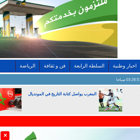
اخبار وطنية
السلطة الرابعة
فن و ثقافة
الرياضة
03:26: صباحا
المغرب يواصل كتابة التاريخ في المونديال
الجزائر تستسلم لفرنسا
✕