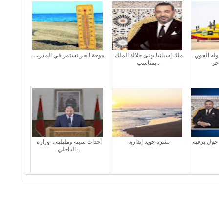
له الجوي
ملك إسبانيا يهنئ جلالة الملك
موجة الحر تستمر في المغرب
بمناسب...
 حول برقية
نشرة جوية إنذارية
أحداث سبتة ومليلية .. وزارة
الداخلي...