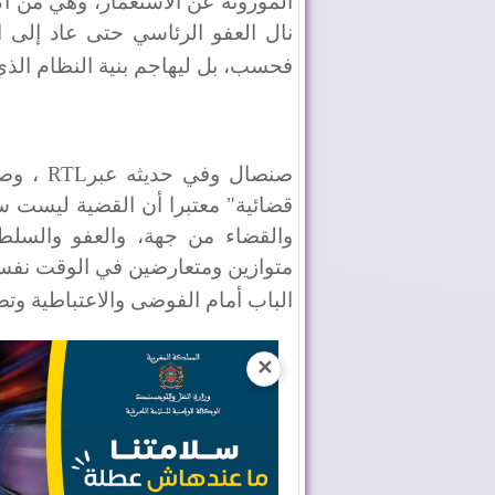
الموروثة عن الاستعمار، وهي من أك
نال العفو الرئاسي حتى عاد إلى ا
فحسب، بل ليهاجم بنية النظام الذي
صنصال وفي حديثه عبر
RTL
، وص
قضائية" معتبرا أن القضية ليست
والقضاء من جهة، والعفو والسل
متوازين ومتعارضين في الوقت نفسه
الباب أمام الفوضى والاعتباطية وتض
✕