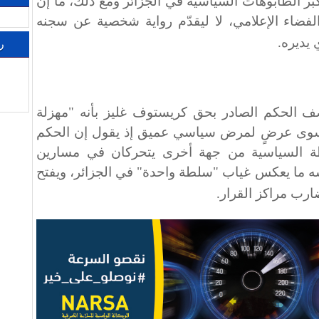
بر الطابوهات السياسية في الجزائر ومع ذلك، ما إن
لفضاء الإعلامي، لا ليقدّم رواية شخصية عن سجنه
 يديره
.
ر
ف الحكم الصادر بحق كريستوف غليز بأنه "مهزلة
 سوى عرضٍ لمرض سياسي عميق إذ يقول إن الحكم
طة السياسية من جهة أخرى يتحركان في مسارين
 ما يعكس غياب "سلطة واحدة" في الجزائر، ويفتح
ارب مراكز القرار
.