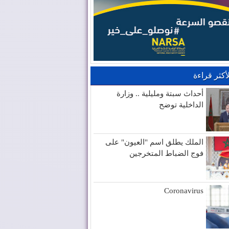
لأكثر قراءة
أحداث سبتة ومليلية .. وزارة
الداخلية توضح
الملك يطلق اسم "العيون" على
فوج الضباط المتخرجين
Coronavirus