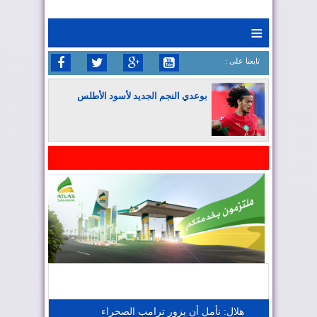
≡
: تابعنا على
بوعدي النجم الجديد لأسود الأطلس
المغرب يواصل كتابة التاريخ في المونديال
المغرب يعزز موقعه في صناعة الطيران
المغرب يجذب كبار المستثمرين
هلال: نأمل أن يزور ترامب الصحراء