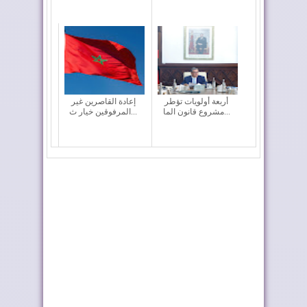
أربعة أولويات تؤطر
إعادة القاصرين غير
مشروع قانون الما...
المرفوقين خيار ث...
موجة الحر تستمر في
رايان إير تعزز الربط
المغرب
الجوي للمغرب م...