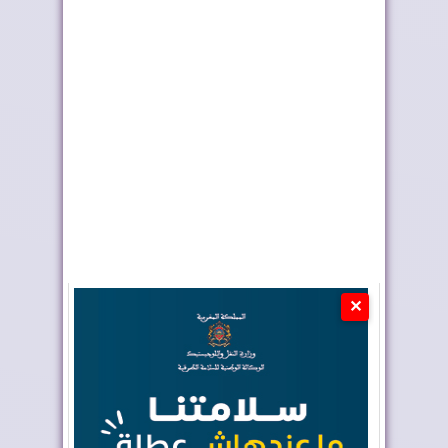
المغرب يعزز أسطوله
ملك إسبانيا يهنئ جلالة
الجوي لمكافحة حر...
الملك بمناسب...
✕