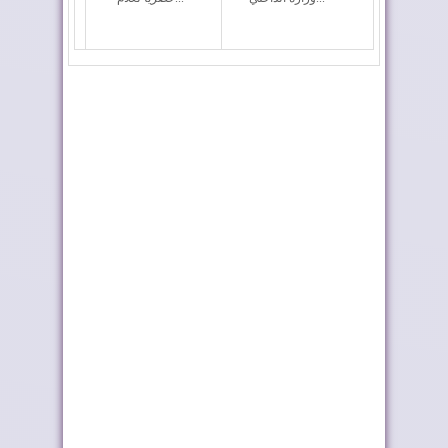
بلاغ الديوان الملكي حول
نشرة جوية إنذارية
برقية ترامب
طريق ترامب .. رمز
إشادة بحرينية بالعلاقات
للعلاقات المتميزة...
مع المغرب