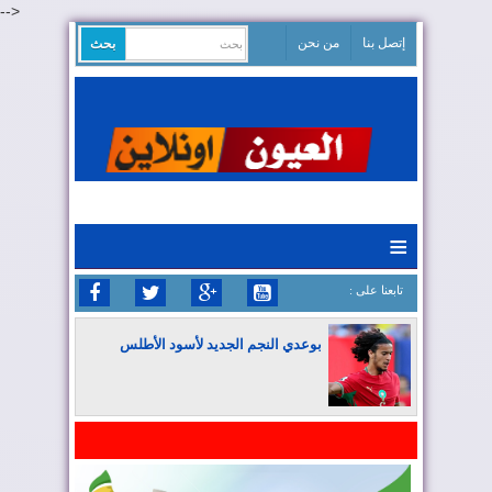
-->
إتصل بنا
من نحن
≡
: تابعنا على
بوعدي النجم الجديد لأسود الأطلس
المغرب يواصل كتابة التاريخ في المونديال