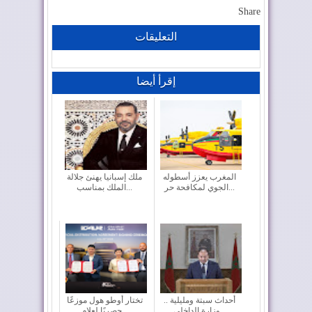
Share
التعليقات
إقرأ أيضا
المغرب يعزز أسطوله
ملك إسبانيا يهنئ جلالة
الجوي لمكافحة حر...
الملك بمناسب...
أحداث سبتة ومليلية ..
تختار أوطو هول موزعًا
وزارة الداخلي...
حصريًا لعلام...