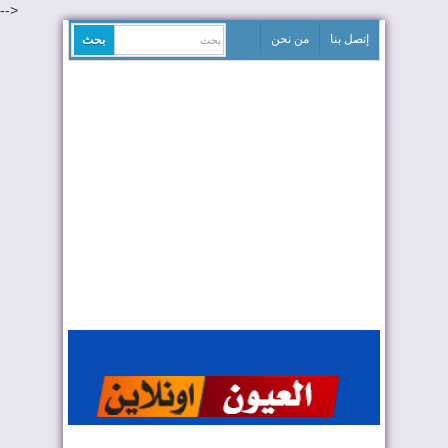
-->
إتصل بنا
من نحن