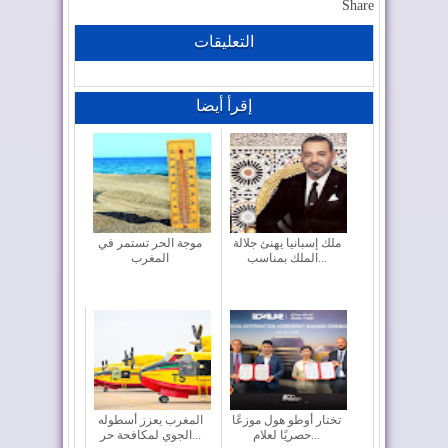
Share
التعليقات
إقرأ أيضا
ملك إسبانيا يهنئ جلالة
موجة الحر تستمر في
الملك بمناسب...
المغرب
تختار أوطو هول موزعًا
المغرب يعزز أسطوله
حصريًا لعلام...
الجوي لمكافحة حر...