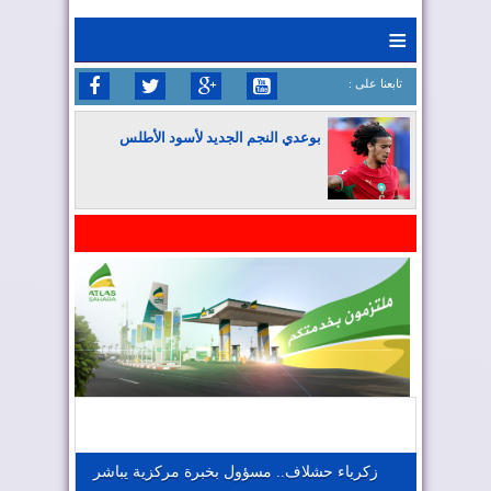
≡
: تابعنا على
بوعدي النجم الجديد لأسود الأطلس
المغرب يواصل كتابة التاريخ في المونديال
المغرب يعزز موقعه في صناعة الطيران
المغرب يجذب كبار المستثمرين
زكرياء حشلاف.. مسؤول بخبرة مركزية يباشر