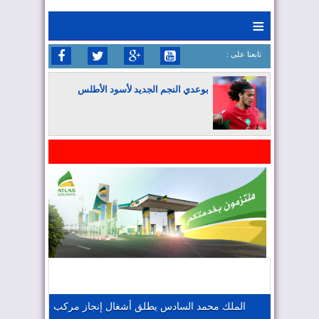
≡
: تابعنا على
بوعدي النجم الجديد لأسود الأطلس
المغرب يواصل كتابة التاريخ في المونديال
المغرب يعزز موقعه في صناعة الطيران
المغرب يجذب كبار المستثمرين
الملك محمد السادس يطلق أشغال إنجاز مركب