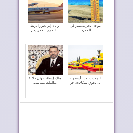
موجة الحر تستمر في
رايان إير تعزز الربط
المغرب
الجوي للمغرب م...
المغرب يعزز أسطوله
ملك إسبانيا يهنئ جلالة
الجوي لمكافحة حر...
الملك بمناسب...
أحداث سبتة ومليلية ..
تختار أوطو هول موزعًا