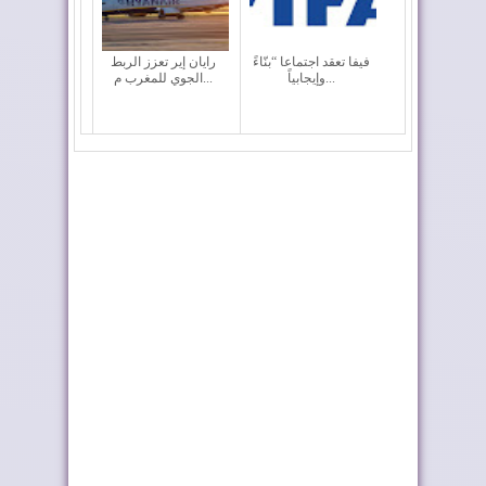
فيفا تعقد اجتماعا “بنّاءً
رايان إير تعزز الربط
وإيجابياً...
الجوي للمغرب م...
ملك إسبانيا يهنئ جلالة
موجة الحر تستمر في
الملك بمناسب...
المغرب
تصنيف "فيفا": المغرب
الملك يهنئ العاهل
السادس عالميا
الإسباني بالموندي...