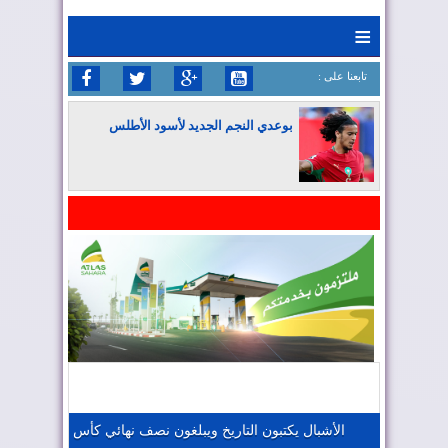
≡
: تابعنا على
بوعدي النجم الجديد لأسود الأطلس
المغرب يواصل كتابة التاريخ في المونديال
المغرب يعزز موقعه في صناعة الطيران
المغرب يجذب كبار المستثمرين
الأشبال يكتبون التاريخ ويبلغون نصف نهائي كأس