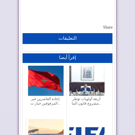
.
Share
التعليقات
إقرأ أيضا
أربعة أولويات تؤطر
إعادة القاصرين غير
مشروع قانون الما...
المرفوقين خيار ث...