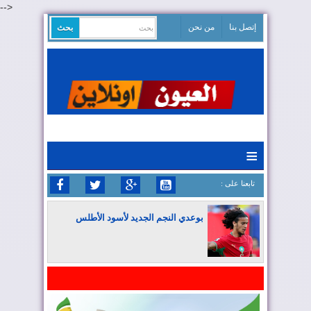
-->
إتصل بنا
من نحن
≡
: تابعنا على
بوعدي النجم الجديد لأسود الأطلس
المغرب يواصل كتابة التاريخ في المونديال