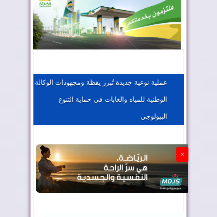
المغرب يعزز موقعه في صناعة الطيران
المغرب يجذب كبار المستثمرين
عملية نوعية جديدة تُبرز يقظة ومجهودات الوكالة
الوطنية للمياه والغابات في حماية التنوع
الجزائر تستسلم لفرنسا
البيولوجي
×