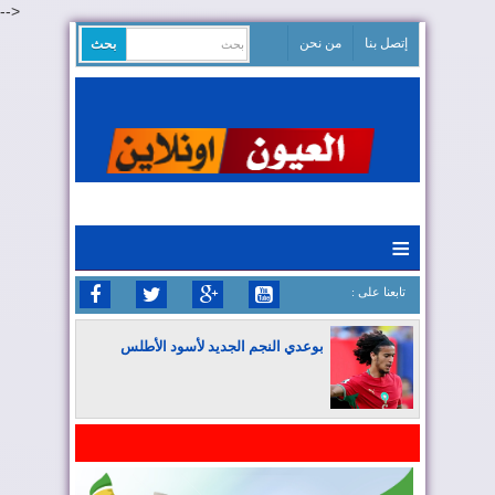
-->
إتصل بنا
من نحن
≡
: تابعنا على
بوعدي النجم الجديد لأسود الأطلس
المغرب يواصل كتابة التاريخ في المونديال