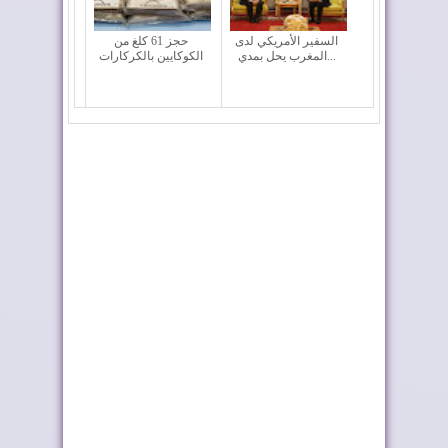
السفير الأمريكي لدى
حجز 61 كلغ من
المغرب يحل بمدي...
الكوكايين بالكركارات
الولايات المتحدة تجدد
بلغاريا تجدد دعمها
دعمها لمغربية...
لمبادرة الحكم ال...
ترامب يشكر الملك على
ليلة الحناء تسبق الختان
تكريمه بإطلاق ...
الجماعي بطر...