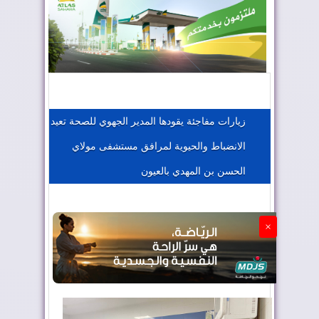
المغرب يعزز موقعه في صناعة الطيران
المغرب يجذب كبار المستثمرين
زيارات مفاجئة يقودها المدير الجهوي للصحة تعيد
الانضباط والحيوية لمرافق مستشفى مولاي
الجزائر تستسلم لفرنسا
الحسن بن المهدي بالعيون
×