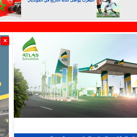
المغرب يواصل كتابة التاريخ في المونديال
الجزائر تستسلم لفرنسا
✕