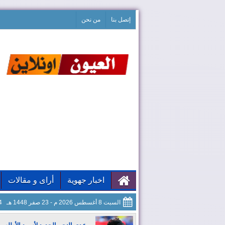
إتصل بنا
من نحن
اخبار جهوية
أراى و مقالات
السبت 8 أغسطس 2026 م - 23 صفر 1448 هـ
05