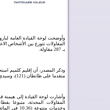
وأوضحت لوحة القيادة العامة لبار
بـ 287 مقاولة.
متقدما على طانطان (121)، وسيدي إفني (49).