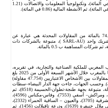
(5.18 في المائة)، والنقل (5.017 في المائة)، وتكنولوجيا المعلومات والاتصالات (1.21
وبحسب الشكل القانوني، فإن 74.1 بالمائة من المقاولات المحدثة هي عبارة عن
ريك واحد (
SARL-AU
)، متبوعة بالشركات ذات
المغربي للملكية الصناعية والتجارية، في تقريره،
بأن عدد المقاولات التي تم إحداثها بالمغرب خلال الأشهر السبعة الأولى من 2025 بلغ
65.754 مقاولة، حيث تتوزع هذه المقاولات بين الأشخاص الاعتباريين (47.754 مقاولة)
الذاتيين (18.616 مقاولة). وحسب الجهات، جاءت جهة الدار البيضاء–سطات
في المرتبة الأولى بـ 20.431 مقاولة، متبوعة بجهة طنجة-تطوان-الحسيمة (8518)، ثم
جهة الرباط–سلا–القنيطرة (8504)، ومراكش– آسفي (7553)، وفاس-مكناس (4596)،
وسوس ـ ماسة (4442)، والجهة الشرقية (3705)، والعيون – الساقية الحمراء (2332)،
والداخلة – واد الذهب (2100)، وبني ملال خنيفرة (1639)، ودرعة تافيلالت (1456)، ثم