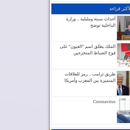
لأكثر قراءة
أحداث سبتة ومليلية .. وزارة
الداخلية توضح
الملك يطلق اسم "العيون" على
فوج الضباط المتخرجين
طريق ترامب .. رمز للعلاقات
المتميزة بين المغرب وأمريكا
Coronavirus