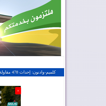
كلميم-وادنون: إحداث 478 مقاولة مع متم يوليوز الماضي
×