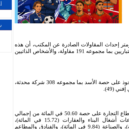
أ
ر
ومتر إحداث المقاولات الصادرة عن المكتب، أن هذه
المقاولات تتوزع بين الأشخاص الاعتباريين بما مجموعه 191 مقاولة، والأشخاص الذاتيين
وذكر المصدر، أن إقليم كلميم استحوذ على حصة الأسد بما مجموعه 308 شركة محدثة،
وأشارت لوحة القيادة إلى هيمنة قطاع التجارة على حصة 50.60 في المائة من إجمالي
المقاولات المحدثة، متبوعا بقطاعات أشغال البناء والعقارات (15.72 في المائة)،
وخدمات متنوعة (10.36 في المائة)، والصناعة (9.84 في المائة)، والفنادق والمطاعم