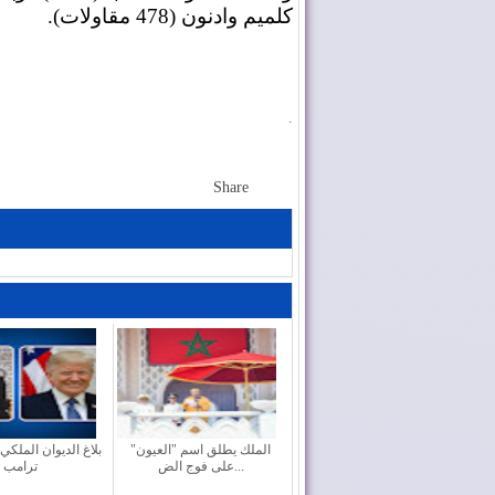
كلميم وادنون (478 مقاولات).
.
Share
الملك يطلق اسم "العيون"
بلاغ الديوان الملكي
على فوج الض...
ترامب