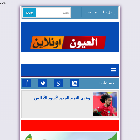
-->
إتصل بنا
من نحن
≡
: تابعنا على
بوعدي النجم الجديد لأسود الأطلس
المغرب يواصل كتابة التاريخ في المونديال