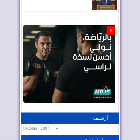
×
أرشيف