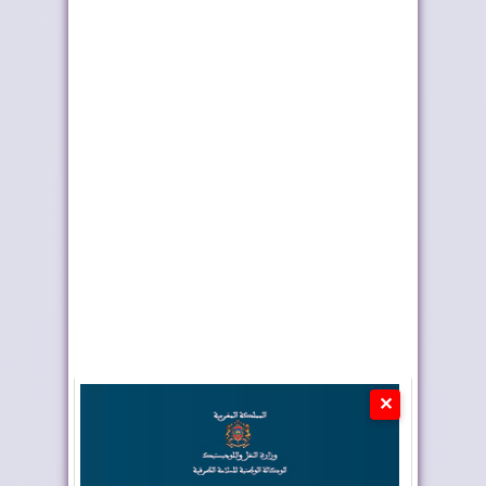
العيون تدشن مشاريع
العيون.. إطلاق مشاريع
تنموية كبرى
مائية وكهربائ...
✕