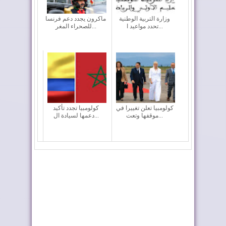
وزارة التربية الوطنية
ماكرون يجدد دعم فرنسا
تحدد مواعيد ا...
للصحراء المغر...
كولومبيا تعلن تغييرا في
كولومبيا تجدد تأكيد
موقفها وتعت...
دعمها لسيادة ال...
الملك يطلق اسم
طريق ترامب .. رمز
"العيون" على فوج
للعلاقات المتميزة...
الض...