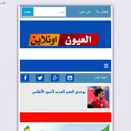
-->
إتصل بنا
من نحن
≡
: تابعنا على
بوعدي النجم الجديد لأسود الأطلس
المغرب يواصل كتابة التاريخ في المونديال