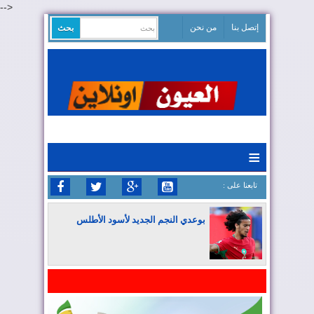
-->
إتصل بنا
من نحن
≡
: تابعنا على
بوعدي النجم الجديد لأسود الأطلس
المغرب يواصل كتابة التاريخ في المونديال