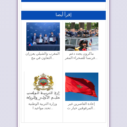
إقرأ أيضا
ماكرون يجدد دعم
المغرب والشيلي يعززان
فرنسا للصحراء المغر...
التعاون في مج...
إعادة القاصرين غير
وزارة التربية الوطنية
المرفوقين خيار ث...
تحدد مواعيد ا...