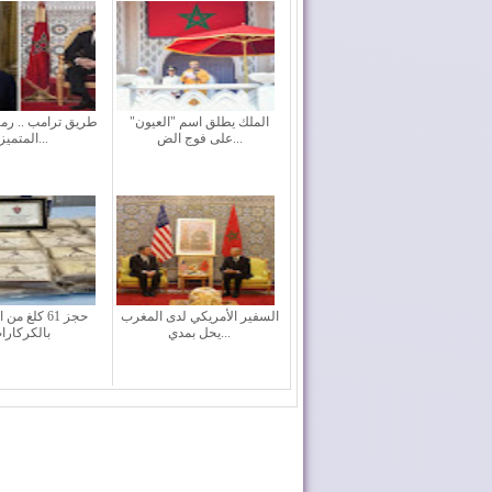
الملك يطلق اسم "العيون"
طريق ترامب .. رمز
على فوج الض...
المتميزة...
السفير الأمريكي لدى المغرب
حجز 61 كلغ م
يحل بمدي...
بالكركارا