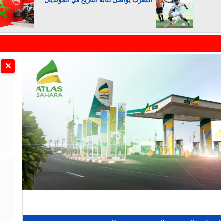
المغرب يواصل كتابة التاريخ في المونديال
الجزائر تستسلم لفرنسا
✕