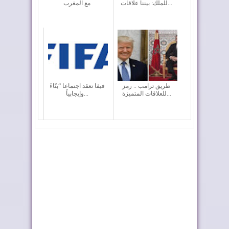
للملك: بيننا علاقات...
مع المغرب
طريق ترامب .. رمز
فيفا تعقد اجتماعا “بنّاءً
للعلاقات المتميزة...
وإيجابياً...
رايان إير تعزز الربط
أربعة أولويات تؤطر
الجوي للمغرب م...
مشروع قانون الما...