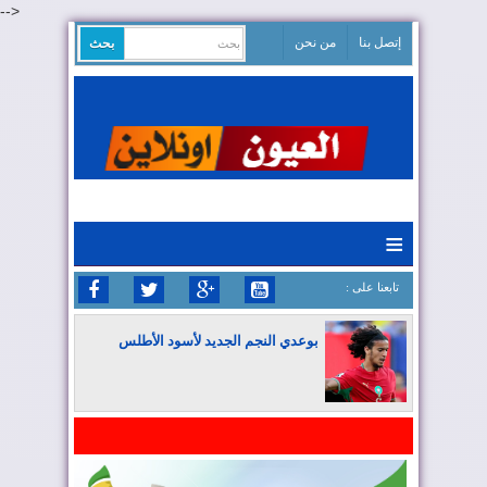
-->
إتصل بنا
من نحن
≡
: تابعنا على
بوعدي النجم الجديد لأسود الأطلس
المغرب يواصل كتابة التاريخ في المونديال